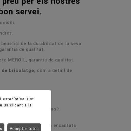
 preu per els nostres
 bon servei.
omicili.
endres.
 benefici de la durabilitat de la seva
garantia de qualitat.
ucte MEROIL, garantia de qualitat.
s de bricolatge,
com a detall de
ó estadística. Pot
u ús clicant a la
i LENTZ, amb preus molt
. Nosaltres l’assessorem encantats.
es
Acceptar totes